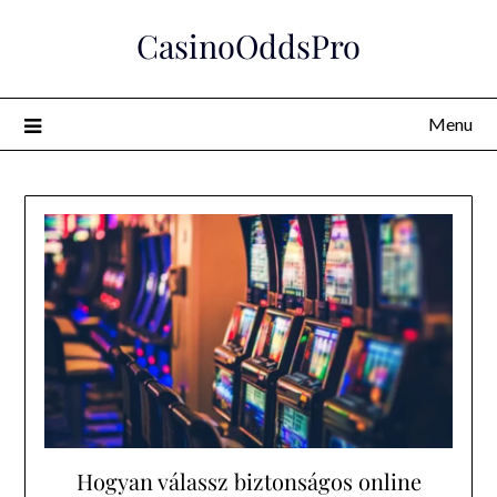
Skip
CasinoOddsPro
to
content
Menu
Hogyan válassz biztonságos online