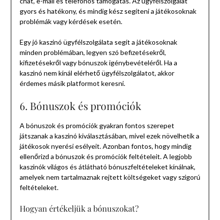
chat, e-mail és telefonos támogatás. Az ügyfélszolgálat
gyors és hatékony, és mindig kész segíteni a játékosoknak
problémák vagy kérdések esetén.
Egy jó kaszinó ügyfélszolgálata segít a játékosoknak
minden problémában, legyen szó befizetésekről,
kifizetésekről vagy bónuszok igénybevételéről. Ha a
kaszinó nem kínál elérhető ügyfélszolgálatot, akkor
érdemes másik platformot keresni.
6. Bónuszok és promóciók
A bónuszok és promóciók gyakran fontos szerepet
játszanak a kaszinó kiválasztásában, mivel ezek növelhetik a
játékosok nyerési esélyeit. Azonban fontos, hogy mindig
ellenőrizd a bónuszok és promóciók feltételeit. A legjobb
kaszinók világos és átlátható bónuszfeltételeket kínálnak,
amelyek nem tartalmaznak rejtett költségeket vagy szigorú
feltételeket.
Hogyan értékeljük a bónuszokat?